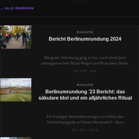
← ALLE RUBRIKEN
MAGAZIN
Bericht Berlinumrundung 2024
Mit guter Stimmung ging es los, auch dank Jan’s
selbstgemachter Müsli-Riegel und Ricecakes (leider
hatte ich keinen abgekriegt). Erste Station: die
Apr. 2025 · Anja
Himmelspagode umrunden, dann raus aus dem Ort.
Schon nach kurzer Zeit verlor ich den Anschluss, nicht
weiter schlimm, dachte ich. Ich würde die Gruppen
MAGAZIN
schon wieder einholen – wenn auch anders als
Berlinumrundung ’23 Bericht: das
erwartet.
säkulare Idol und ein alljährliches Ritual
Ein frostiger Novembermorgen zu Füßen der
Himmelspagode in Hohen Neuendorf – dem
Ausgangspunkt für das diesjährige epische
Dez. 2023 · Admin
Bikepacking-Abenteuer rund um Berlin. Der Himmel
zeigte sich in einem blassen Grau, dennoch haben