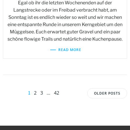
Egal ob ihr die letzten Wochenenden auf der
Langstrecke oder im Freibad verbracht habt, am
Sonntag ist es endlich wieder so weit und wir machen
eine entspannte Runde in unserem Kerngebiet um den
Müggelsee. Euch erwartet guter Gravel und ein paar
schöne flowige Trails und natürlich eine Kuchenpause.
READ MORE
Posts
Posts
Page
Page
Page
2
3
42
Page
1
…
OLDER POSTS
navigation
navigat