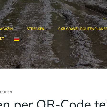
AGAZIN
STRECKEN
CXB GRAVEL ROUTENPLANE
KT
TEILEN
en per QR-Code te