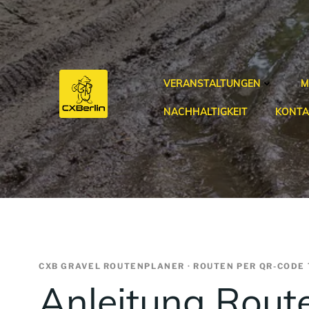
Zum
Inhalt
springen
VERANSTALTUNGEN
M
NACHHALTIGKEIT
KONTA
CXB GRAVEL ROUTENPLANER · ROUTEN PER QR-CODE 
Anleitung Rout