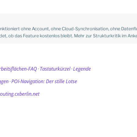
ktioniert ohne Account, ohne Cloud-Synchronisation, ohne Datenflu
idet, ob das Feature kostenlos bleibt. Mehr zur Strukturkritik im Ank
rbeitsflächen-FAQ
Tastaturkürzel
Legende
·
·
agen
POI-Navigation: Der stille Lotse
·
routing.cxberlin.net