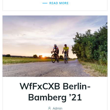
READ MORE
WfFxCXB Berlin-
Bamberg ’21
Admin