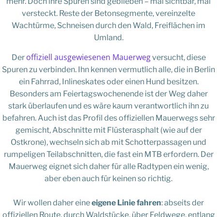
mehr. Doch ihre Spuren sind geblieben – mal sichtbar, mal
versteckt. Reste der Betonsegmente, vereinzelte
Wachtürme, Schneisen durch den Wald, Freiflächen im
Umland.
offiziell ausgewiesenen Mauerweg
Der
versucht, diese
Spuren zu verbinden. Ihn kennen vermutlich alle, die in Berlin
ein Fahrrad, Inlineskates oder einen Hund besitzen.
Besonders am Feiertagswochenende ist der Weg daher
stark überlaufen und es wäre kaum verantwortlich ihn zu
befahren. Auch ist das Profil des offiziellen Mauerwegs sehr
gemischt, Abschnitte mit Flüsterasphalt (wie auf der
Ostkrone), wechseln sich ab mit Schotterpassagen und
rumpeligen Teilabschnitten, die fast ein MTB erfordern. Der
Mauerweg eignet sich daher für alle Radtypen ein wenig,
aber eben auch für keinen so richtig.
Wir wollen daher eine
eigene Linie fahren
: abseits der
offiziellen Route, durch Waldstücke, über Feldwege, entlang