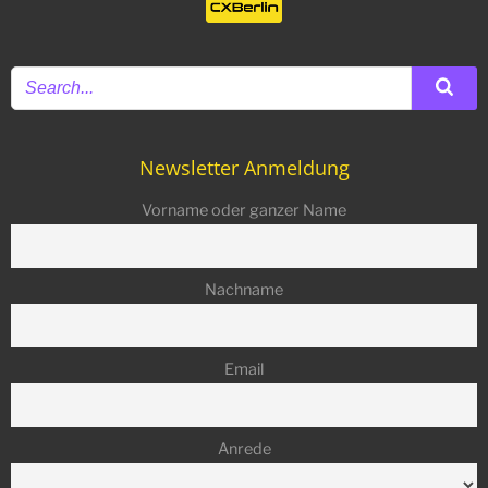
Eisweißgehalt und kaum Fett. Die Energiebomben
halten sich einige Tage im Kühlschrank und lassen
sich zudem sehr gut portionsweise einfrieren. Sie
eigenen sich daher hervorragend fürs Meal Prepping.
Newsletter Anmeldung
Vorname oder ganzer Name
Nachname
Email
Anrede