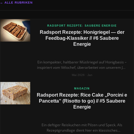
← ALLE RUBRIKEN
RADSPORT REZEPTE: SAUBERE ENERGIE
Radsport Rezepte: Honigriegel — der
Feedbag-Klassiker // #6 Saubere
Energie
Ein kompakter, haltbarer Müsliriegel auf Honigbasis –
inspiriert vom Vélochef, überarbeitet von unserem Jan
für lange Touren, kalte Wintertage oder heiße Rennen.
Mai 2026 · Jan
Formstabil, ohne Industriezucker und mit Zutaten, die
du selbst variieren kannst. Unser neuer Favorit aus
der CX-Küche.
MAGAZIN
Radsport Rezepte: Rice Cake „Porcini e
Pancetta“ (Risotto to go) // #5 Saubere
Energie
Ein deftiger Reiskuchen mit Pilzen und Speck. Als
Rezeptgrundlage dient hier ein klassisches