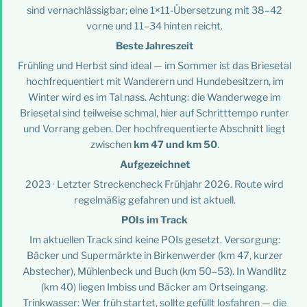
sind vernachlässigbar; eine 1×11-Übersetzung mit 38–42
vorne und 11–34 hinten reicht.
Beste Jahreszeit
Frühling und Herbst sind ideal — im Sommer ist das Briesetal
hochfrequentiert mit Wanderern und Hundebesitzern, im
Winter wird es im Tal nass. Achtung: die Wanderwege im
Briesetal sind teilweise schmal, hier auf Schritttempo runter
und Vorrang geben. Der hochfrequentierte Abschnitt liegt
zwischen
km 47 und km 50
.
Aufgezeichnet
2023 · Letzter Streckencheck Frühjahr 2026. Route wird
regelmäßig gefahren und ist aktuell.
POIs im Track
Im aktuellen Track sind keine POIs gesetzt. Versorgung:
Bäcker und Supermärkte in Birkenwerder (km 47, kurzer
Abstecher), Mühlenbeck und Buch (km 50–53). In Wandlitz
(km 40) liegen Imbiss und Bäcker am Ortseingang.
Trinkwasser: Wer früh startet, sollte gefüllt losfahren — die