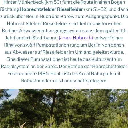
Hinter Mühlenbeck (km 50) führt die Route in einen Bogen
Richtung
Hobrechtsfelder Rieselfelder
(km 51–52) und dann
zurück über Berlin-Buch und Karow zum Ausgangspunkt. Die
Hobrechtsfelder Rieselfelder sind Teil des historischen
Berliner Abwasserentsorgungssystems aus dem späten 19.
James Hobrecht
Jahrhundert: Stadtbaurat
entwarf einen
Ring von zwölf Pumpstationen rund um Berlin, von denen
aus Abwasser auf Rieselfelder im Umland geleitet wurde.
Eine dieser Pumpstationen ist heute das Kulturzentrum
Radialsystem an der Spree. Der Betrieb der Hobrechtsfelder
Felder endete 1985. Heute ist das Areal Naturpark mit
Robusthrindern als Landschaftspflegern.