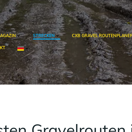
AGAZIN
STRECKEN
CXB GRAVEL ROUTENPLANE
KT
sten Gravelrouten i