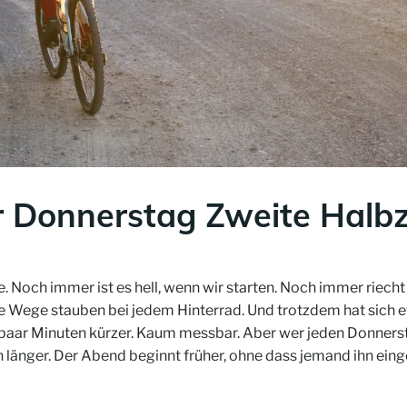
r Donnerstag Zweite Halbz
ife. Noch immer ist es hell, wenn wir starten. Noch immer rie
ie Wege stauben bei jedem Hinterrad. Und trotzdem hat sich e
ar Minuten kürzer. Kaum messbar. Aber wer jeden Donnerst
n länger. Der Abend beginnt früher, ohne dass jemand ihn eing