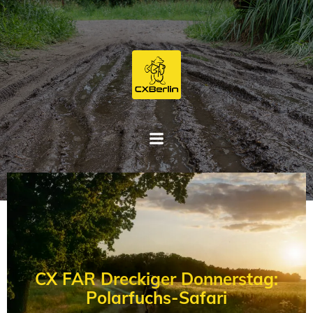
Zum
Inhalt
springen
CX FAR Dreckiger Donnerstag:
Polarfuchs-Safari