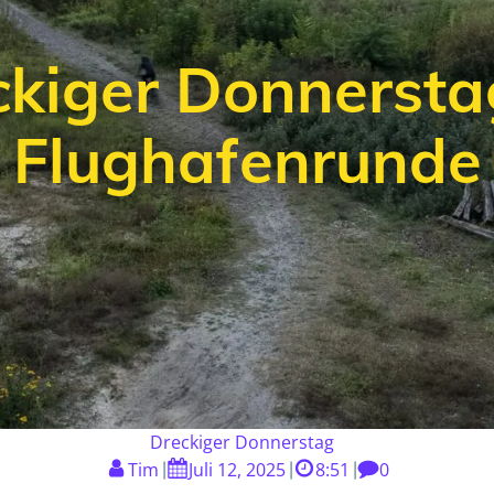
kiger Donnerstag:
Flughafenrunde
Dreckiger Donnerstag
Tim
Juli 12, 2025
8:51
0
|
|
|