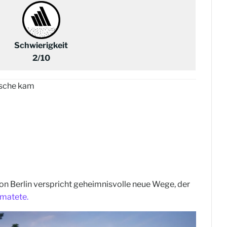
Schwierigkeit
2/10
ische kam
 von Berlin verspricht geheimnisvolle neue Wege, der
imatete.