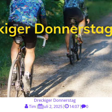
iger Donnerstag
Dreckiger Donnerstag
Tim
Juli 2, 2025
14:07
0
|
|
|