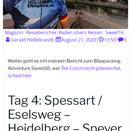
Magazin
Reiseberichte: Reden übers Reisen
Sweet16
Gerald Hildebrandt
August 21, 2020
13:50
3
|
|
|
Weiter geht es mit meinem Bericht zum Bikepacking
Adventure Sweet16, wer
Teil 1 noch nicht gelesen hat,
schaut hier
.
Tag 4: Spessart /
Eselsweg –
Heidelberg – Speyer