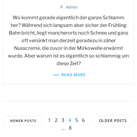
Admin
Wo kommt gerade eigentlich der ganze Schlamm
her? Während sich langsam aber sicher der Frühling
Bahn bricht, liegt mancherorts noch Schnee und ganz
oft versinkt man derzeit geradezu in zäher
Nusscreme, die zuvor in der Mirkowelle erwärmt
wurde. Aber warum ist es eigentlich so schlammig um
diese Zeit?
READ MORE
Posts
Posts
Posts
Page
Page
Page
Page
Page
1
2
3
5
6
Page
4
OLDER POSTS
NEWER POSTS
Page
8
…