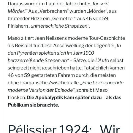
Daraus wurde im Lauf der Jahrzehnte:
„Ihr seid
Mörder!“
Aus „Verbrechern“ wurden „Mörder“, aus
brütender Hitze ein „Gemetzel“, aus 46 von 59
Finishern
„unmenschliche Strapazen“
.
Maso zitiert Jean Nelissens moderne Tour-Geschichte
als Beispiel für diese Anschwellung der Legende:
„In
den Pyrenäen spielten sich im Jahr 1910
herzzerreißende Szenen ab“
– Sätze, die
L’Auto
selbst
seinerzeit nicht geschrieben hatte. Tatsächlich kamen
46 von 59 gestarteten Fahrern durch, die meisten
ohne dramatische Zwischenfälle.
„Eine bezeichnende
moderne Version der Episode“
, schreibt Maso
trocken.
Die Apokalyptik kam später dazu – als das
Publikum sie brauchte.
Pélissier 1924: „Wir