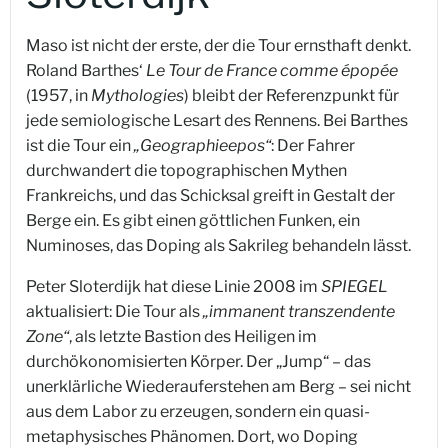
Maso ist nicht der erste, der die Tour ernsthaft denkt.
Roland Barthes‘
Le Tour de France comme épopée
(1957, in
Mythologies
) bleibt der Referenzpunkt für
jede semiologische Lesart des Rennens. Bei Barthes
ist die Tour ein
„Geographieepos“
: Der Fahrer
durchwandert die topographischen Mythen
Frankreichs, und das Schicksal greift in Gestalt der
Berge ein. Es gibt einen göttlichen Funken, ein
Numinoses, das Doping als Sakrileg behandeln lässt.
Peter Sloterdijk hat diese Linie 2008 im
SPIEGEL
aktualisiert: Die Tour als
„immanent transzendente
Zone“
, als letzte Bastion des Heiligen im
durchökonomisierten Körper. Der „Jump“ – das
unerklärliche Wiederauferstehen am Berg – sei nicht
aus dem Labor zu erzeugen, sondern ein quasi-
metaphysisches Phänomen. Dort, wo Doping