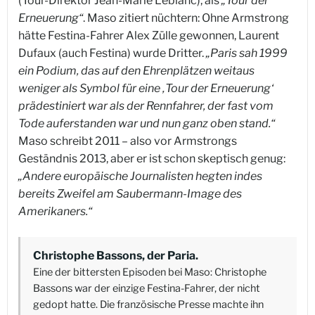
(Tour-Direktor Jean-Marie Leblanc), als
„Tour der
Erneuerung“
. Maso zitiert nüchtern: Ohne Armstrong
hätte Festina-Fahrer Alex Zülle gewonnen, Laurent
Dufaux (auch Festina) wurde Dritter.
„Paris sah 1999
ein Podium, das auf den Ehrenplätzen weitaus
weniger als Symbol für eine ‚Tour der Erneuerung‘
prädestiniert war als der Rennfahrer, der fast vom
Tode auferstanden war und nun ganz oben stand.“
Maso schreibt 2011 – also vor Armstrongs
Geständnis 2013, aber er ist schon skeptisch genug:
„Andere europäische Journalisten hegten indes
bereits Zweifel am Saubermann-Image des
Amerikaners.“
Christophe Bassons, der Paria.
Eine der bittersten Episoden bei Maso: Christophe
Bassons war der einzige Festina-Fahrer, der nicht
gedopt hatte. Die französische Presse machte ihn