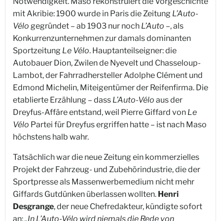
Notwendigkeit. Maso rekonstruiert die Vorgeschichte
mit Akribie: 1900 wurde in Paris die Zeitung
L’Auto-
Vélo
gegründet – ab 1903 nur noch
L’Auto
–, als
Konkurrenzunternehmen zur damals dominanten
Sportzeitung
Le Vélo
. Hauptanteilseigner: die
Autobauer Dion, Zwilen de Nyevelt und Chasseloup-
Lambot, der Fahrradhersteller Adolphe Clément und
Edmond Michelin, Miteigentümer der Reifenfirma. Die
etablierte Erzählung – dass
L’Auto-Vélo
aus der
Dreyfus-Affäre entstand, weil Pierre Giffard von
Le
Vélo
Partei für Dreyfus ergriffen hatte – ist nach Maso
höchstens halb wahr.
Tatsächlich war die neue Zeitung ein kommerzielles
Projekt der Fahrzeug- und Zubehörindustrie, die der
Sportpresse als Massenwerbemedium nicht mehr
Giffards Gutdünken überlassen wollten.
Henri
Desgrange
, der neue Chefredakteur, kündigte sofort
an:
„In L’Auto-Vélo wird niemals die Rede von