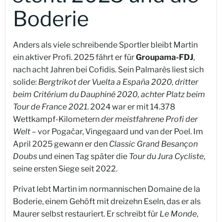
Boderie
Anders als viele schreibende Sportler bleibt Martin
ein aktiver Profi. 2025 fährt er für
Groupama-FDJ
,
nach acht Jahren bei Cofidis. Sein Palmarès liest sich
solide:
Bergtrikot der Vuelta a España 2020, dritter
beim Critérium du Dauphiné 2020, achter Platz beim
Tour de France 2021
. 2024 war er mit 14.378
Wettkampf-Kilometern
der meistfahrene Profi der
Welt
– vor Pogačar, Vingegaard und van der Poel. Im
April 2025 gewann er den
Classic Grand Besançon
Doubs
und einen Tag später die
Tour du Jura Cycliste
,
seine ersten Siege seit 2022.
Privat lebt Martin im normannischen Domaine de la
Boderie, einem Gehöft mit dreizehn Eseln, das er als
Maurer selbst restauriert. Er schreibt für
Le Monde
,