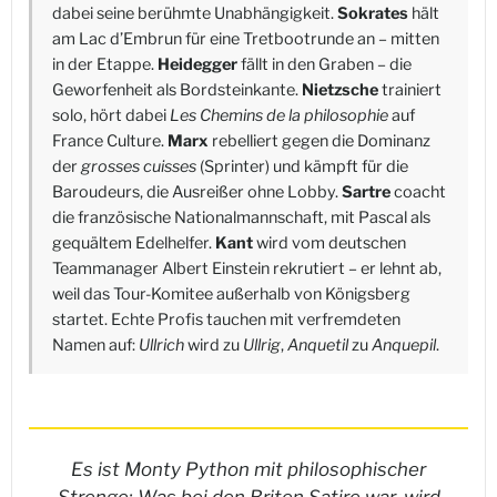
dabei seine berühmte Unabhängigkeit.
Sokrates
hält
am Lac d’Embrun für eine Tretbootrunde an – mitten
in der Etappe.
Heidegger
fällt in den Graben – die
Geworfenheit als Bordsteinkante.
Nietzsche
trainiert
solo, hört dabei
Les Chemins de la philosophie
auf
France Culture.
Marx
rebelliert gegen die Dominanz
der
grosses cuisses
(Sprinter) und kämpft für die
Baroudeurs, die Ausreißer ohne Lobby.
Sartre
coacht
die französische Nationalmannschaft, mit Pascal als
gequältem Edelhelfer.
Kant
wird vom deutschen
Teammanager Albert Einstein rekrutiert – er lehnt ab,
weil das Tour-Komitee außerhalb von Königsberg
startet. Echte Profis tauchen mit verfremdeten
Namen auf:
Ullrich
wird zu
Ullrig
,
Anquetil
zu
Anquepil
.
Es ist Monty Python mit philosophischer
Strenge: Was bei den Briten Satire war, wird