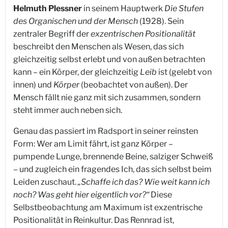
Helmuth Plessner
in seinem Hauptwerk
Die Stufen
des Organischen und der Mensch
(1928). Sein
zentraler Begriff der
exzentrischen Positionalität
beschreibt den Menschen als Wesen, das sich
gleichzeitig selbst erlebt und von außen betrachten
kann – ein Körper, der gleichzeitig
Leib
ist (gelebt von
innen) und
Körper
(beobachtet von außen). Der
Mensch fällt nie ganz mit sich zusammen, sondern
steht immer auch neben sich.
Genau das passiert im Radsport in seiner reinsten
Form: Wer am Limit fährt, ist ganz Körper –
pumpende Lunge, brennende Beine, salziger Schweiß
– und zugleich ein fragendes Ich, das sich selbst beim
Leiden zuschaut.
„Schaffe ich das? Wie weit kann ich
noch? Was geht hier eigentlich vor?“
Diese
Selbstbeobachtung am Maximum ist exzentrische
Positionalität in Reinkultur. Das Rennrad ist,