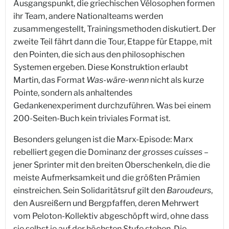
Ausgangspunkt, die griechischen Vélosophen formen
ihr Team, andere Nationalteams werden
zusammengestellt, Trainingsmethoden diskutiert. Der
zweite Teil fährt dann die Tour, Etappe für Etappe, mit
den Pointen, die sich aus den philosophischen
Systemen ergeben. Diese Konstruktion erlaubt
Martin, das Format
Was-wäre-wenn
nicht als kurze
Pointe, sondern als anhaltendes
Gedankenexperiment durchzuführen. Was bei einem
200-Seiten-Buch kein triviales Format ist.
Besonders gelungen ist die Marx-Episode: Marx
rebelliert gegen die Dominanz der
grosses cuisses
–
jener Sprinter mit den breiten Oberschenkeln, die die
meiste Aufmerksamkeit und die größten Prämien
einstreichen. Sein Solidaritätsruf gilt den
Baroudeurs
,
den Ausreißern und Bergpfaffen, deren Mehrwert
vom Peloton-Kollektiv abgeschöpft wird, ohne dass
sie selbst je auf der höchsten Stufe stehen. Die