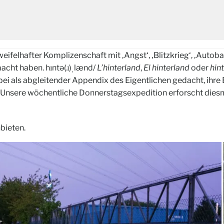
zweifelhafter Komplizenschaft mit ‚Angst‘, ‚Blitzkrieg‘, ‚Autob
macht haben. hɪntə(ɹ)ˌlænd/
L’hinterland
,
El hinterland
oder
hin
bei als abgleitender Appendix des Eigentlichen gedacht, ihre
 Unsere wöchentliche Donnerstagsexpedition erforscht diesm
bieten.