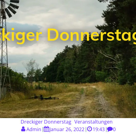
kiger Donnerstag
Dreckiger Donnerstag
Veranstaltungen
Admin
Januar 26, 2022
19:43
0
|
|
|