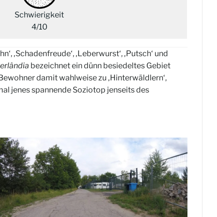
Schwierigkeit
4/10
ahn‘, ‚Schadenfreude‘, ‚Leberwurst‘, ‚Putsch‘ und
terlândia
bezeichnet ein dünn besiedeltes Gebiet
 Bewohner damit wahlweise zu ‚Hinterwäldlern‘,
al jenes spannende Soziotop jenseits des