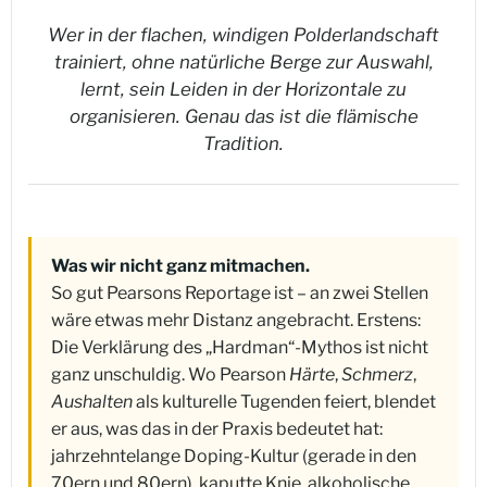
Wer in der flachen, windigen Polderlandschaft
trainiert, ohne natürliche Berge zur Auswahl,
lernt, sein Leiden in der Horizontale zu
organisieren. Genau das ist die flämische
Tradition.
Was wir nicht ganz mitmachen.
So gut Pearsons Reportage ist – an zwei Stellen
wäre etwas mehr Distanz angebracht. Erstens:
Die Verklärung des „Hardman“-Mythos ist nicht
ganz unschuldig. Wo Pearson
Härte
,
Schmerz
,
Aushalten
als kulturelle Tugenden feiert, blendet
er aus, was das in der Praxis bedeutet hat:
jahrzehntelange Doping-Kultur (gerade in den
70ern und 80ern), kaputte Knie, alkoholische