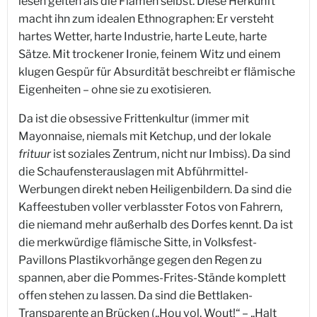
lesen gelten als die Flamen selbst. Diese Herkunft
macht ihn zum idealen Ethnographen: Er versteht
hartes Wetter, harte Industrie, harte Leute, harte
Sätze. Mit trockener Ironie, feinem Witz und einem
klugen Gespür für Absurdität beschreibt er flämische
Eigenheiten – ohne sie zu exotisieren.
Da ist die obsessive Frittenkultur (immer mit
Mayonnaise, niemals mit Ketchup, und der lokale
frituur
ist soziales Zentrum, nicht nur Imbiss). Da sind
die Schaufensterauslagen mit Abführmittel-
Werbungen direkt neben Heiligenbildern. Da sind die
Kaffeestuben voller verblasster Fotos von Fahrern,
die niemand mehr außerhalb des Dorfes kennt. Da ist
die merkwürdige flämische Sitte, in Volksfest-
Pavillons Plastikvorhänge gegen den Regen zu
spannen, aber die Pommes-Frites-Stände komplett
offen stehen zu lassen. Da sind die Bettlaken-
Transparente an Brücken („Hou vol, Wout!“ – „Halt