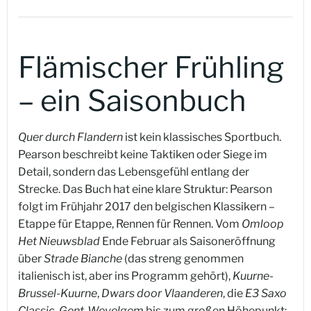
Flämischer Frühling
– ein Saisonbuch
Quer durch Flandern
ist kein klassisches Sportbuch.
Pearson beschreibt keine Taktiken oder Siege im
Detail, sondern das Lebensgefühl entlang der
Strecke. Das Buch hat eine klare Struktur: Pearson
folgt im Frühjahr 2017 den belgischen Klassikern –
Etappe für Etappe, Rennen für Rennen. Vom
Omloop
Het Nieuwsblad
Ende Februar als Saisoneröffnung
über
Strade Bianche
(das streng genommen
italienisch ist, aber ins Programm gehört),
Kuurne-
Brussel-Kuurne
,
Dwars door Vlaanderen
, die
E3 Saxo
Classic
,
Gent-Wevelgem
bis zum großen Höhepunkt: