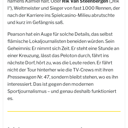
namens
Kamiel
hält. Oder
Rik Van Steenbergen
(„Rik
I“), Weltmeister und Sieger von fast 1.000 Rennen, der
nach der Karriere ins Spielcasino-Milieu abrutschte
und kurz im Gefängnis saß.
Pearson hat ein Auge für solche Details, das selbst
flämische Lokaljournalisten beneiden würden. Sein
Geheimnis: Er nimmt sich Zeit. Er steht eine Stunde an
einer Kreuzung, lässt das Peloton durch, fährt ins
nächste Dorf, hört zu, was die Leute reden. Er fährt
nicht der Tour hinterher wie die TV-Crews mit ihren
Pressewagen Nr. 47
, sondern bleibt stehen, wo es ihn
interessiert. Das ist gegen den modernen
Sportjournalismus – und genau deshalb funktioniert
es.