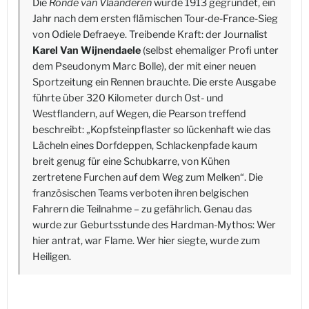
Die
Ronde van Vlaanderen
wurde 1913 gegründet, ein
Jahr nach dem ersten flämischen Tour-de-France-Sieg
von Odiele Defraeye. Treibende Kraft: der Journalist
Karel Van Wijnendaele
(selbst ehemaliger Profi unter
dem Pseudonym Marc Bolle), der mit einer neuen
Sportzeitung ein Rennen brauchte. Die erste Ausgabe
führte über 320 Kilometer durch Ost- und
Westflandern, auf Wegen, die Pearson treffend
beschreibt: „Kopfsteinpflaster so lückenhaft wie das
Lächeln eines Dorfdeppen, Schlackenpfade kaum
breit genug für eine Schubkarre, von Kühen
zertretene Furchen auf dem Weg zum Melken“. Die
französischen Teams verboten ihren belgischen
Fahrern die Teilnahme – zu gefährlich. Genau das
wurde zur Geburtsstunde des Hardman-Mythos: Wer
hier antrat, war Flame. Wer hier siegte, wurde zum
Heiligen.