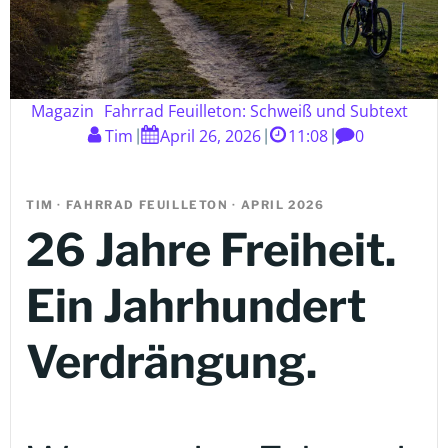
Magazin
Fahrrad Feuilleton: Schweiß und Subtext
Tim
April 26, 2026
11:08
0
|
|
|
TIM · FAHRRAD FEUILLETON · APRIL 2026
26 Jahre Freiheit.
Ein Jahrhundert
Verdrängung.