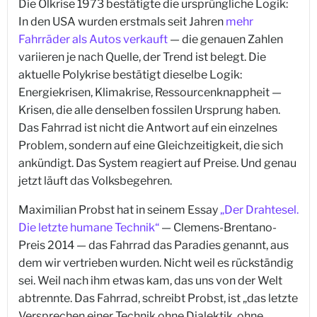
Die Ölkrise 1973 bestätigte die ursprüngliche Logik:
In den USA wurden erstmals seit Jahren
mehr
Fahrräder als Autos verkauft
— die genauen Zahlen
variieren je nach Quelle, der Trend ist belegt. Die
aktuelle Polykrise bestätigt dieselbe Logik:
Energiekrisen, Klimakrise, Ressourcenknappheit —
Krisen, die alle denselben fossilen Ursprung haben.
Das Fahrrad ist nicht die Antwort auf ein einzelnes
Problem, sondern auf eine Gleichzeitigkeit, die sich
ankündigt. Das System reagiert auf Preise. Und genau
jetzt läuft das Volksbegehren.
Maximilian Probst hat in seinem Essay
„Der Drahtesel.
Die letzte humane Technik“
— Clemens-Brentano-
Preis 2014 — das Fahrrad das Paradies genannt, aus
dem wir vertrieben wurden. Nicht weil es rückständig
sei. Weil nach ihm etwas kam, das uns von der Welt
abtrennte. Das Fahrrad, schreibt Probst, ist „das letzte
Versprechen einer Technik ohne Dialektik, ohne