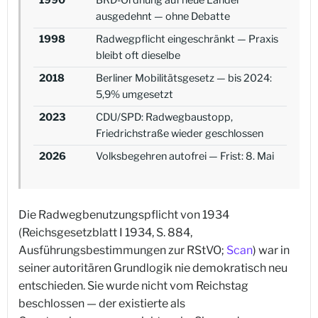
1990
BRD-Ordnung auf neue Länder
ausgedehnt — ohne Debatte
1998
Radwegpflicht eingeschränkt — Praxis
bleibt oft dieselbe
2018
Berliner Mobilitätsgesetz — bis 2024:
5,9% umgesetzt
2023
CDU/SPD: Radwegbaustopp,
Friedrichstraße wieder geschlossen
2026
Volksbegehren autofrei — Frist: 8. Mai
Die Radwegbenutzungspflicht von 1934
(Reichsgesetzblatt I 1934, S. 884,
Ausführungsbestimmungen zur RStVO;
Scan
) war in
seiner autoritären Grundlogik nie demokratisch neu
entschieden. Sie wurde nicht vom Reichstag
beschlossen — der existierte als