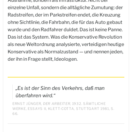
Ausnahme, sondern als Infrastruktur. Nicht der
einzelne Unfall, sondern die alltägliche Zumutung: der
Radstreifen, der im Parkstreifen endet, die Kreuzung
ohne Sichtlinie, die Fahrbahn, die für das Auto gebaut
wurde und den Radfahrer duldet. Das ist keine Panne.
Das ist das System. Was die Konservative Revolution
als neue Weltordnung analysierte, verteidigen heutige
Konservative als Normalzustand — und nennen jeden,
der ihn in Frage stellt, Ideologen.
„Es ist der Sinn des Verkehrs, daß man
überfahren wird.“
ERNST JÜNGER,
DER ARBEITER
, 1932. SÄMTLICHE
WERKE, ESSAYS II, KLETT-COTTA, STUTTGART 1981, S.
66.