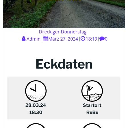
Dreckiger Donnerstag
Admin
März 27, 2024
18:19
0
|
|
|
Eckdaten
28.03.24
Startort
18:30
RuBu