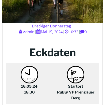
Dreckiger Donnerstag
Admin
Mai 15, 2024
10:32
0
|
|
|
Eckdaten
16.05.24
Startort
18:30
RuBu/ VP Prenzlauer
Berg