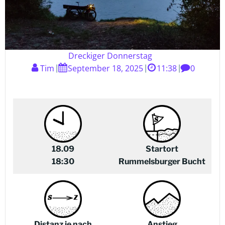
Dreckiger Donnerstag
Tim
September 18, 2025
11:38
0
|
|
|
18.09
Startort
18:30
Rummelsburger Bucht
Distanz je nach
Anstieg