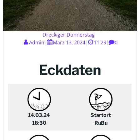
Dreckiger Donnerstag
Admin
März 13, 2024
11:29
0
|
|
|
Eckdaten
14.03.24
Startort
18:30
RuBu