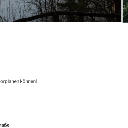
 vorplanen können!
traße