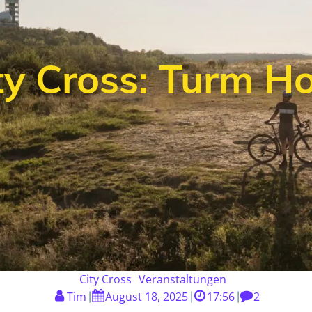
ty Cross: Turm H
City Cross
Veranstaltungen
Tim
August 18, 2025
17:56
2
|
|
|