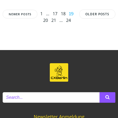
Posts
Posts
Posts
Page
Page
Page
1
17
18
Page
…
19
OLDER POSTS
NEWER POSTS
Page
Page
Page
20
21
24
…
navigation
navigation
navigat
Newsletter Anmeldung