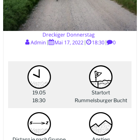
Dreckiger Donnerstag
Admin
Mai 17, 2022
18:30
0
|
|
|
19.05
Startort
18:30
Rummelsburger Bucht
Distanz je nach Gruppe
Anstieg