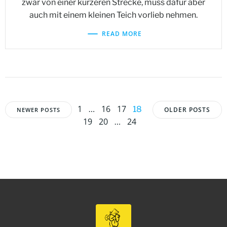
zwar von einer kürzeren Strecke, muss dafür aber
auch mit einem kleinen Teich vorlieb nehmen.
READ MORE
Posts
Posts
Posts
Page
Page
Page
1
16
17
Page
…
18
OLDER POSTS
NEWER POSTS
Page
Page
Page
19
20
24
…
navigation
navigation
navigat