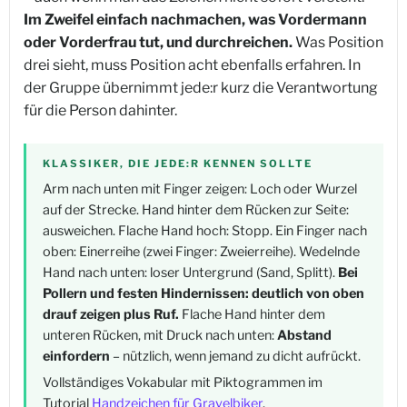
Im Zweifel einfach nachmachen, was Vordermann
oder Vorderfrau tut, und durchreichen.
Was Position
drei sieht, muss Position acht ebenfalls erfahren. In
der Gruppe übernimmt jede:r kurz die Verantwortung
für die Person dahinter.
KLASSIKER, DIE JEDE:R KENNEN SOLLTE
Arm nach unten mit Finger zeigen: Loch oder Wurzel
auf der Strecke. Hand hinter dem Rücken zur Seite:
ausweichen. Flache Hand hoch: Stopp. Ein Finger nach
oben: Einerreihe (zwei Finger: Zweierreihe). Wedelnde
Hand nach unten: loser Untergrund (Sand, Splitt).
Bei
Pollern und festen Hindernissen: deutlich von oben
drauf zeigen plus Ruf.
Flache Hand hinter dem
unteren Rücken, mit Druck nach unten:
Abstand
einfordern
– nützlich, wenn jemand zu dicht aufrückt.
Vollständiges Vokabular mit Piktogrammen im
Tutorial
Handzeichen für Gravelbiker
.