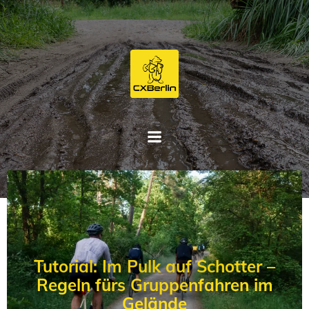
Zum
Inhalt
springen
Tutorial: Im Pulk auf Schotter –
Regeln fürs Gruppenfahren im
Gelände