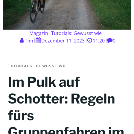
Magazin
Tutorials: Gewusst wie
Tim
Dezember 11, 2023
11:20
0
|
|
|
TUTORIALS · GEWUSST WIE
Im Pulk auf
Schotter: Regeln
fürs
Gruppenfahren im