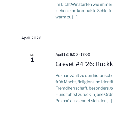
im Licht.Wir starten wie imme
s
ziehen eine kompakte Schleife 
i
warm zu […]
c
April 2026
h
t
April 1 @ 8:00
-
17:00
MI.
1
Grevet #4 ’26: Rück
e
Poznań zählt zu den historisch
n
früh Macht, Religion und Iden
Fremdherrschaft, besonders ge
,
– und fährst zurück in jene Ordn
Poznań aus sendet sich der […]
N