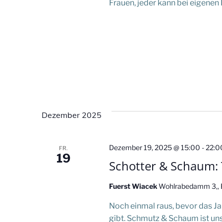
S
Frauen, jeder kann bei eigenen 
u
c
h
e
u
Dezember 2025
n
Dezember 19, 2025 @ 15:00
-
22:0
FR.
19
d
Schotter & Schaum: T
A
Fuerst Wiacek
Wohlrabedamm 3,, Be
Noch einmal raus, bevor das Ja
n
gibt. Schmutz & Schaum ist uns