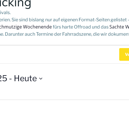
acking
vals.
ien. Sie sind bislang nur auf eigenen Format-Seiten gelistet 
chmutzige Wochenende
Sachte 
fürs harte Offroad und das
. Darunter auch Termine der Fahrradszene, die wir dokumenti
en
V
25
 - 
Heute