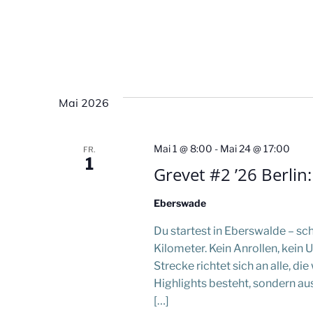
Mai 2026
Mai 1 @ 8:00
-
Mai 24 @ 17:00
FR.
1
Grevet #2 ’26 Berlin
Eberswade
Du startest in Eberswalde – schn
Kilometer. Kein Anrollen, kein
Strecke richtet sich an alle, di
Highlights besteht, sondern au
[…]