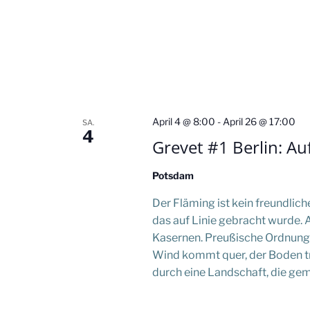
a
v
i
g
April 4 @ 8:00
-
April 26 @ 17:00
SA.
4
a
Grevet #1 Berlin: Au
t
Potsdam
i
Der Fläming ist kein freundliche
das auf Linie gebracht wurde. 
o
Kasernen. Preußische Ordnung, 
Wind kommt quer, der Boden träg
n
durch eine Landschaft, die ge