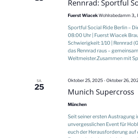
Rennrad: Sportful Soc
t
Fuerst Wiacek
Wohlrabedamm 3,, Be
a
Sportful Social Ride Berlin – D
l
08:00 Uhr | Fuerst Wiacek Brau
Schwierigkeit: 1/10 | Rennrad 
t
das Rennrad raus – gemeinsam 
Weltmeister.Zusammen mit Spo
u
n
Oktober 25, 2025
-
Oktober 26, 20
SA.
25
Munich Supercross
g
e
München
Seit seiner ersten Austragung 
n
unvergesslichen Event für Hobby-
euch der Herausforderung auf d