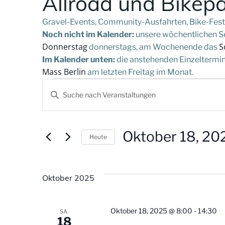
Allroad und Bikep
Gravel-Events, Community-Ausfahrten, Bike-Festi
Noch nicht im Kalender:
unsere wöchentlichen Ser
Donnerstag
S
donnerstags, am Wochenende das
Im Kalender unten:
die anstehenden Einzeltermine
Mass Berlin
am letzten Freitag im Monat.
V
Veranstaltung
Bitte
Schlüsselwort
e
eingeben.
Suche
r
Oktober 18, 20
Heute
nach
Datum
Veranstaltungen
a
wählen.
Schlüsselwort.
Oktober 2025
n
s
Oktober 18, 2025 @ 8:00
-
14:30
SA.
18