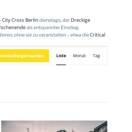
City Cross Berlin
Dreckige
–
dienstags, der
Wochenende
als entspannter Einstieg.
Critical
eren, ohne sie zu veranstalten – etwa die
V
Liste
Monat
Tag
eranstaltungen suchen
e
r
a
n
s