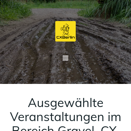
Zum
Inhalt
springen
Ausgewählte
Veranstaltungen im
Bereich Gravel, CX,