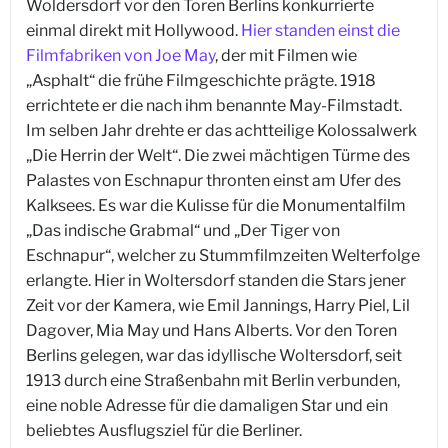
Woldersdorf vor den Toren Berlins konkurrierte
einmal direkt mit Hollywood.
Hier standen einst die
Filmfabriken von Joe May
, der mit Filmen wie
„Asphalt“ die frühe Filmgeschichte prägte. 1918
errichtete er die nach ihm benannte May-Filmstadt.
Im selben Jahr drehte er das achtteilige Kolossalwerk
„Die Herrin der Welt“. Die zwei mächtigen Türme des
Palastes von Eschnapur thronten einst am Ufer des
Kalksees. Es war die Kulisse für die Monumentalfilm
„Das indische Grabmal“ und „Der Tiger von
Eschnapur“, welcher zu Stummfilmzeiten Welterfolge
erlangte. Hier in Woltersdorf standen die Stars jener
Zeit vor der Kamera, wie Emil Jannings, Harry Piel, Lil
Dagover, Mia May und Hans Alberts. Vor den Toren
Berlins gelegen, war das idyllische Woltersdorf, seit
1913 durch eine Straßenbahn mit Berlin verbunden,
eine noble Adresse für die damaligen Star und ein
beliebtes Ausflugsziel für die Berliner.