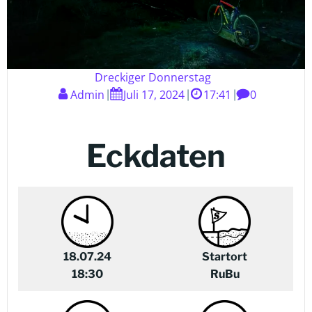
Dreckiger Donnerstag
Admin
Juli 17, 2024
17:41
0
|
|
|
Eckdaten
18.07.24
Startort
18:30
RuBu