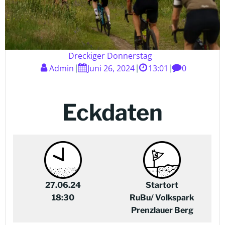
Dreckiger Donnerstag
Admin
Juni 26, 2024
13:01
0
|
|
|
Eckdaten
27.06.24
Startort
18:30
RuBu/ Volkspark
Prenzlauer Berg