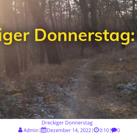
iger Donnerstag:
Dreckiger Donnerstag
Admin
Dezember 14, 2022
0:10
0
|
|
|