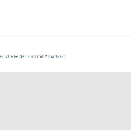
Beitragsna
erliche Felder sind mit
*
markiert