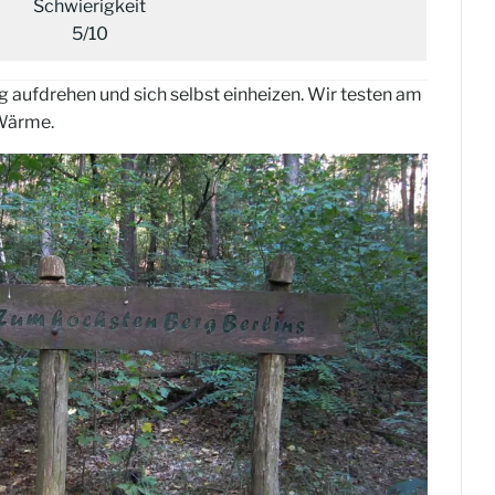
Schwierigkeit
5/10
g aufdrehen und sich selbst einheizen. Wir testen am
 Wärme.