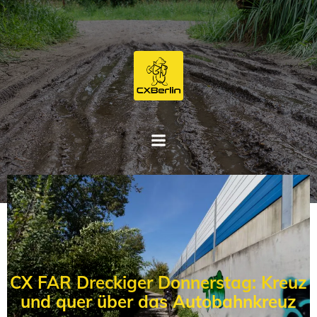
Zum
Inhalt
springen
CX FAR Dreckiger Donnerstag: Kreuz
und quer über das Autobahnkreuz