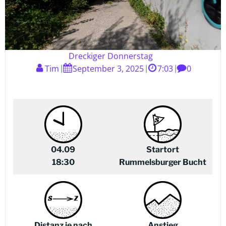
Dreckiger Donnerstag
Tim
September 3, 2025
7:03
0
|
|
|
04.09
Startort
18:30
Rummelsburger Bucht
Distanz je nach
Anstieg