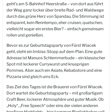
geht’s am S-Bahnhof Heerstraße – von dort aus führt
der Weg ganz locker über breite Rad- und Waldwege
durch das grüne Herz von Spandau. Die Stimmung ist
entspannt, kein Renntempo, eher cruisen, quatschen,
vielleicht sogar ein erstes Bier? – einfach gemeinsam
rollen und genießen.
Bevor es zur Geburtstagsparty von Fürst Wiacek
geht, steht ein Imbiss-Stopp auf dem Plan. Eine gute
Adresse ist Manuos Schlemmerbude – ein klassischer
Spot mit leckerer Currywurst und knusprigen
Pommes. Aber auch ein Asiate, Kebabstore und eine
Pizzaria sind gleich ums Eck.
Das Ziel des Tages ist die Brauerei von Fürst Wiacek.
Dort wartet die Geburtstagsparty – mit großartigem
Craft Beer, lockerer Atmosphäre und guter Musik. Ob
„Holy“, „Free Speech“ oder eins der vielen anderen
hopfigen Highlights – hier kommen Bierliebhaber voll