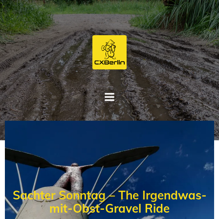
Zum
Inhalt
springen
Sachter Sonntag – The Irgendwas-
mit-Obst-Gravel Ride