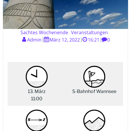
Sachtes Wochenende
Veranstaltungen
Admin
März 12, 2022
16:21
0
|
|
|
13. März
S-Bahnhof Wannsee
11:00