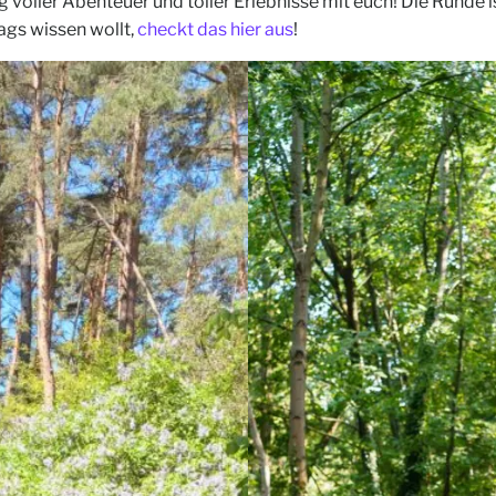
 voller Abenteuer und toller Erlebnisse mit euch! Die Runde i
gs wissen wollt,
checkt das hier aus
!