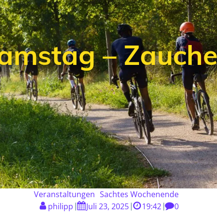
Samstag – Zauch
Veranstaltungen
Sachtes Wochenende
philipp
Juli 23, 2025
19:42
0
|
|
|