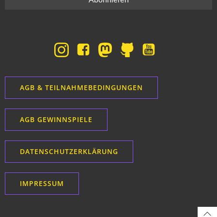
i
t
o
e
n
n
,
AGB & TEILNAHMEBEDINGUNGEN
N
AGB GEWINNSPIELE
a
DATENSCHUTZERKLÄRUNG
v
i
IMPRESSUM
g