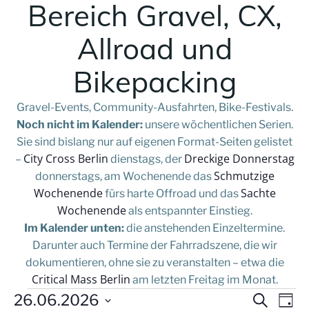
Bereich Gravel, CX,
Allroad und
Bikepacking
Gravel-Events, Community-Ausfahrten, Bike-Festivals.
Noch nicht im Kalender:
unsere wöchentlichen Serien.
Sie sind bislang nur auf eigenen Format-Seiten gelistet
City Cross Berlin
Dreckige Donnerstag
–
dienstags, der
Schmutzige
donnerstags, am Wochenende das
Wochenende
Sachte
fürs harte Offroad und das
Wochenende
als entspannter Einstieg.
Im Kalender unten:
die anstehenden Einzeltermine.
Darunter auch Termine der Fahrradszene, die wir
dokumentieren, ohne sie zu veranstalten – etwa die
Critical Mass Berlin
am letzten Freitag im Monat.
V
Veranstaltungen
V
26.06.2026
Suche
Tag