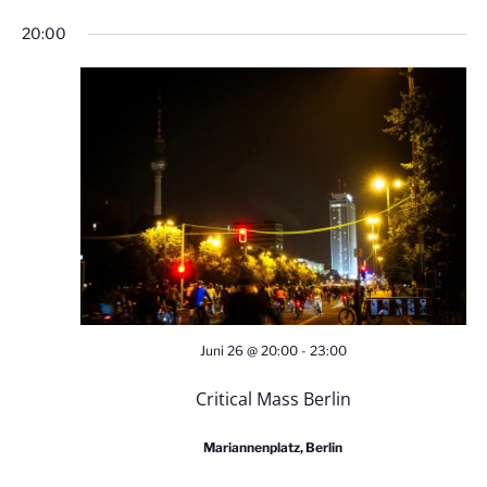
Datum
e
e
20:00
für
wählen.
r
r
Juni
a
a
26,
n
n
2026
s
s
t
t
a
a
Juni 26 @ 20:00
-
23:00
l
l
Critical Mass Berlin
t
t
Mariannenplatz, Berlin
u