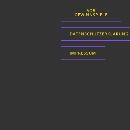
i
AGB
g
GEWINNSPIELE
a
DATENSCHUTZERKLÄRUNG
t
i
IMPRESSUM
o
n