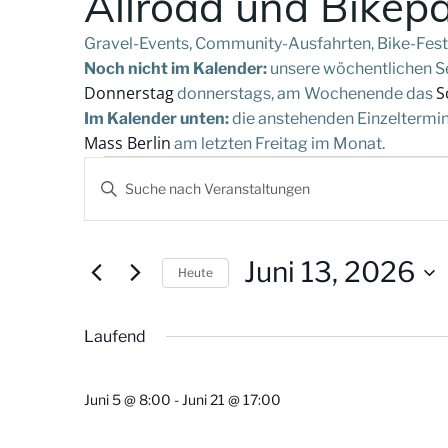
Allroad und Bikep
Gravel-Events, Community-Ausfahrten, Bike-Festi
Noch nicht im Kalender:
unsere wöchentlichen Ser
Donnerstag
S
donnerstags, am Wochenende das
Im Kalender unten:
die anstehenden Einzeltermine
Mass Berlin
am letzten Freitag im Monat.
V
Veranstaltung
Bitte
Schlüsselwort
e
eingeben.
für
Suche
r
Juni 13, 2026
Heute
nach
Juni
Datum
Veranstaltungen
a
wählen.
Schlüsselwort.
Laufend
n
13,
Juni 5 @ 8:00
-
Juni 21 @ 17:00
s