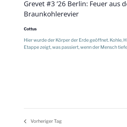
2026
t
Grevet #3 ’26 Berlin: Feuer aus d
Braunkohlerevier
a
l
Cottus
Hier wurde der Körper der Erde geöffnet. Kohle, H
t
Etappe zeigt, was passiert, wenn der Mensch tiefer
u
n
g
e
n
Vorheriger Tag