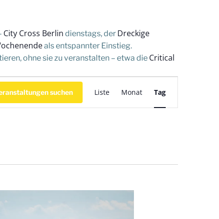
City Cross Berlin
Dreckige
–
dienstags, der
Wochenende
als entspannter Einstieg.
Critical
eren, ohne sie zu veranstalten – etwa die
V
Liste
Monat
Tag
eranstaltungen suchen
e
r
a
n
s