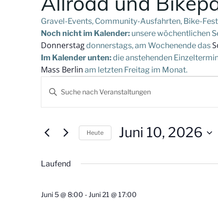
Allroad und Bikep
Gravel-Events, Community-Ausfahrten, Bike-Festi
Noch nicht im Kalender:
unsere wöchentlichen Ser
Donnerstag
S
donnerstags, am Wochenende das
Im Kalender unten:
die anstehenden Einzeltermine
Mass Berlin
am letzten Freitag im Monat.
V
Veranstaltung
Bitte
Schlüsselwort
e
eingeben.
für
Suche
r
Juni 10, 2026
Heute
nach
Juni
Datum
Veranstaltungen
a
wählen.
Schlüsselwort.
Laufend
n
10,
Juni 5 @ 8:00
-
Juni 21 @ 17:00
s