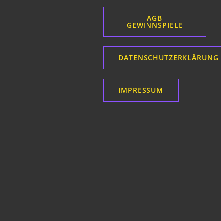
i
AGB
g
GEWINNSPIELE
a
DATENSCHUTZERKLÄRUNG
t
i
IMPRESSUM
o
n