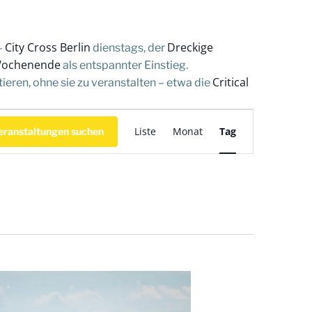
City Cross Berlin
Dreckige
–
dienstags, der
Wochenende
als entspannter Einstieg.
Critical
eren, ohne sie zu veranstalten – etwa die
V
Liste
Monat
Tag
eranstaltungen suchen
e
r
a
n
s