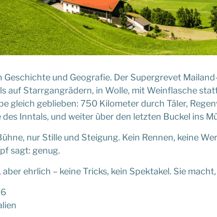
rch Geschichte und Geografie. Der Supergrevet Mailand
 auf Starrgangrädern, in Wolle, mit Weinflasche statt 
e gleich geblieben: 750 Kilometer durch Täler, Regen
e des Inntals, und weiter über den letzten Buckel ins 
ühne, nur Stille und Steigung. Kein Rennen, keine Wer
pf sagt: genug.
 aber ehrlich – keine Tricks, kein Spektakel. Sie mach
26
alien