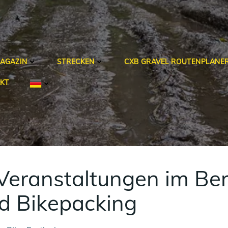
AGAZIN
STRECKEN
CXB GRAVEL ROUTENPLANE
KT
eranstaltungen im Bere
nd Bikepacking