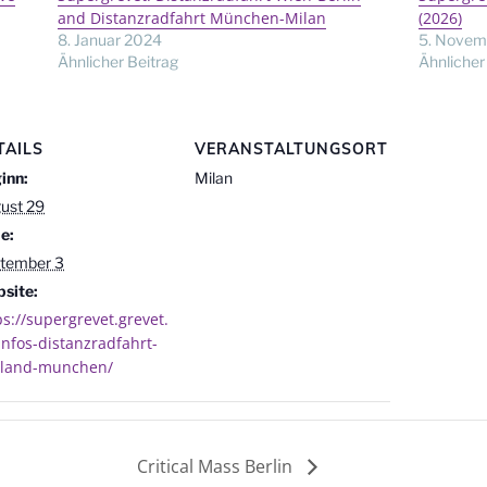
and Distanzradfahrt München-Milan
(2026)
8. Januar 2024
5. Novem
Ähnlicher Beitrag
Ähnlicher
TAILS
VERANSTALTUNGSORT
inn:
Milan
ust 29
e:
tember 3
site:
ps://supergrevet.grevet.
infos-distanzradfahrt-
land-munchen/
Critical Mass Berlin