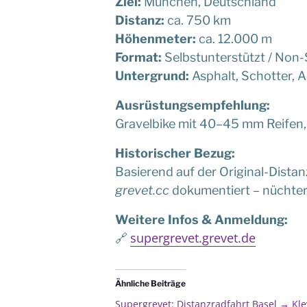
Ziel:
München, Deutschland
Distanz:
ca. 750 km
Höhenmeter:
ca. 12.000 m
Format:
Selbstunterstützt / Non-
Untergrund:
Asphalt, Schotter, A
Ausrüstungsempfehlung:
Gravelbike mit 40–45 mm Reifen, 
Historischer Bezug:
Basierend auf der Original-Distanz
grevet.cc
dokumentiert – nüchtern,
Weitere Infos & Anmeldung:
supergrevet.grevet.de
🔗
Ähnliche Beiträge
Supergrevet: Distanzradfahrt Basel → Kle