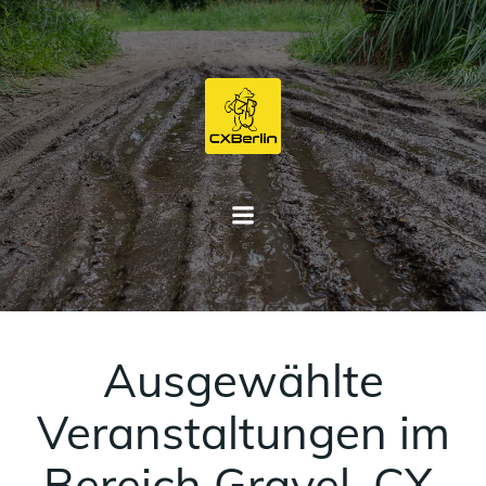
Zum
Inhalt
springen
Ausgewählte
Veranstaltungen im
Bereich Gravel, CX,