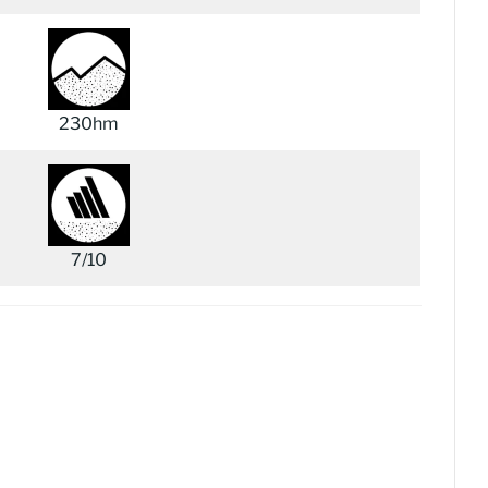
230hm
7/10