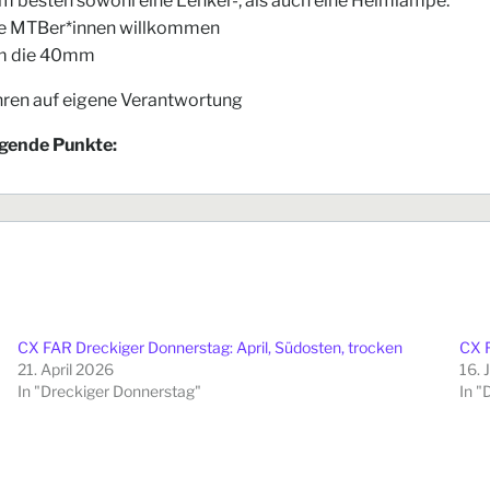
am besten sowohl eine Lenker-, als auch eine Helmlampe.
tte MTBer*innen willkommen
um die 40mm
ren auf eigene Verantwortung
lgende Punkte:
CX FAR Dreckiger Donnerstag: April, Südosten, trocken
CX 
21. April 2026
16. 
In "Dreckiger Donnerstag"
In "