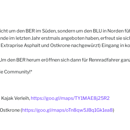
t um den BER im Süden, sondern um den BLU in Norden führte,
de im letzten Jahr erstmals angeboten haben, erfreut sie sic
 Extraprise Asphalt und Ostkrone nachgewürzt) Eingang in ko
 Um den BER herum eröffnen sich dann für Rennradfahrer ganz
die Community!*
Kajak Verleih,
https://goo.gl/maps/TY1MAE8j25R2
 Ostkrone (
https://goo.gl/maps/oTn8qw5JBq1Gk1ea8
)