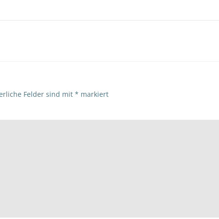
Beitragsna
erliche Felder sind mit
*
markiert