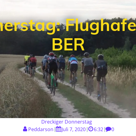
nerstag: Flughaf
BER
Dreckiger Donnerstag
Peddarson
Juli 7, 2020
6:32
0
|
|
|