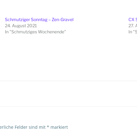
Schmutziger Sonntag – Zen-Gravel
CX S
24. August 2021
27. 
In "Schmutziges Wochenende"
In 
Beitragsna
erliche Felder sind mit
*
markiert