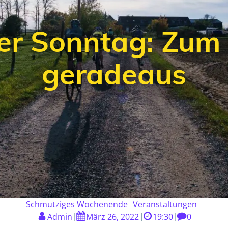
er Sonntag: Zum
geradeaus
Schmutziges Wochenende
Veranstaltungen
Admin
März 26, 2022
19:30
0
|
|
|