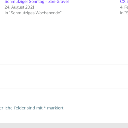
Schmutziger Sonntag – Zen-Gravel
CX 
24. August 2021
4. F
In "Schmutziges Wochenende"
In 
Beitragsna
erliche Felder sind mit
*
markiert