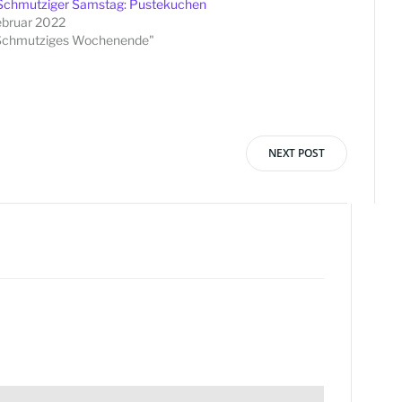
Schmutziger Samstag: Pustekuchen
ebruar 2022
"Schmutziges Wochenende"
NEXT POST
vigation