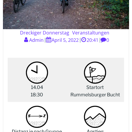
Dreckiger Donnerstag
Veranstaltungen
Admin
April 5, 2022
20:41
0
|
|
|
14.04
Startort
18:30
Rummelsburger Bucht
Distanz je nach Gruppe
Anstieg