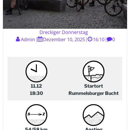
Dreckiger Donnerstag
Admin
Dezember 10, 2025
16:10
0
|
|
|
11.12
Startort
18:30
Rummelsburger Bucht
54/5
8
km
Anstieg