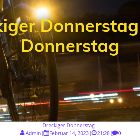
iger Donnerstag
Donnerstag
Dreckiger Donnerstag
Admin
Februar 14, 2023
21:28
0
|
|
|