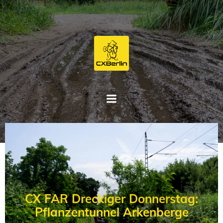
Zum
Inhalt
springen
CX FAR Dreckiger Donnerstag:
Pflanzentunnel Arkenberge