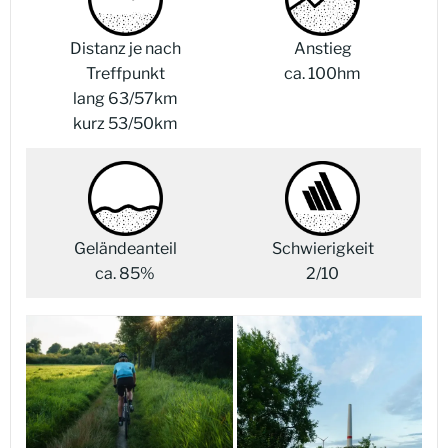
Distanz je nach
Anstieg
Treffpunkt
ca. 100hm
lang 63/57km
kurz 53/50km
Geländeanteil
Schwierigkeit
ca. 85%
2/10